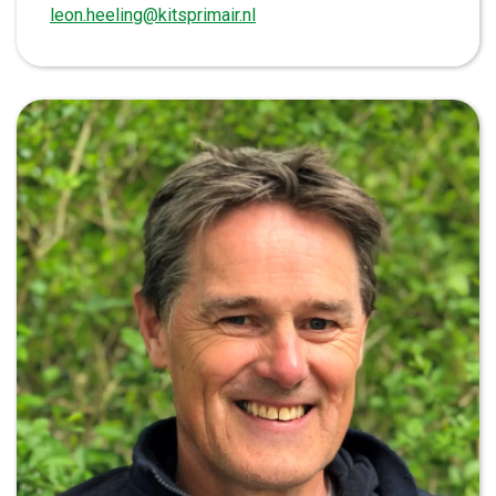
leon.heeling@kitsprimair.nl