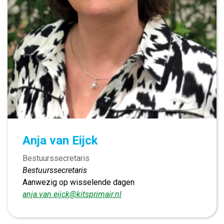
Anja van Eijck
Bestuurssecretaris
Bestuurssecretaris
Aanwezig op wisselende dagen
anja.van.eijck@kitsprimair.nl