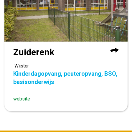
Zuiderenk
Wijster
Kinderdagopvang, peuteropvang, BSO,
basisonderwijs
website