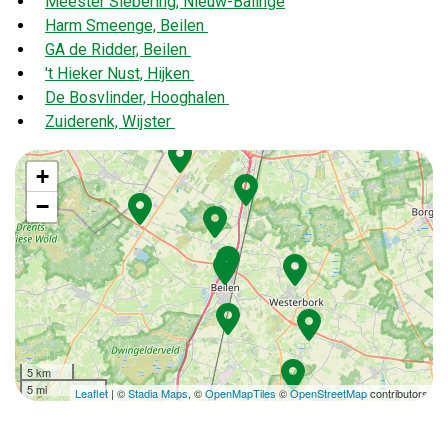
Meester Siebering, Nieuw-Balinge
Harm Smeenge, Beilen
GA de Ridder, Beilen
't Hieker Nust, Hijken
De Bosvlinder, Hooghalen
Zuiderenk, Wijster
+
−
5 km
5 mi
Leaflet
| ©
Stadia Maps
, ©
OpenMapTiles
©
OpenStreetMap
contributors